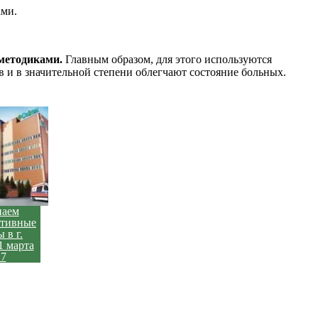
ами.
методиками.
Главным образом, для этого используются
 и в значительной степени облегчают состояние больных.
наем
ативные
 в г.
1 марта
17