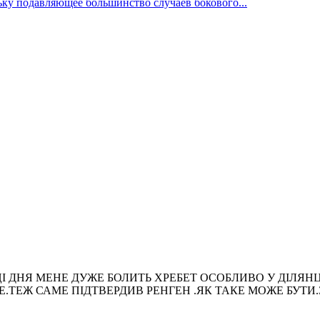
ьку подавляющее большинство случаев бокового...
 В КІНЦІ ДНЯ МЕНЕ ДУЖЕ БОЛИТЬ ХРЕБЕТ ОСОБЛИВО У ДІ
РШЕ.ТЕЖ САМЕ ПІДТВЕРДИВ РЕНГЕН .ЯК ТАКЕ МОЖЕ БУТ