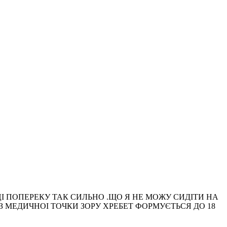
ЛЯНЦІ ПОПЕРЕКУ ТАК СИЛЬНО .ЩО Я НЕ МОЖУ СИДІТИ НА
И.З МЕДИЧНОІ ТОЧКИ ЗОРУ ХРЕБЕТ ФОРМУЄТЬСЯ ДО 18