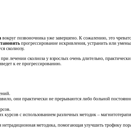
а
вокруг позвоночника уже завершено. К сожалению, это чреват
становить
прогрессирование искривления, устранить или умень
ся сколиозу.
ри лечении сколиоза у взрослых очень длительно, практически 
иведет к ее прогрессированию.
ений.
авило, они практически не прерываются либо больной постоянно
рсов.
их курсов с использованием различных методик – магнитотерапи
ая нетрадиционная методика, помогающая улучшить трофику пор