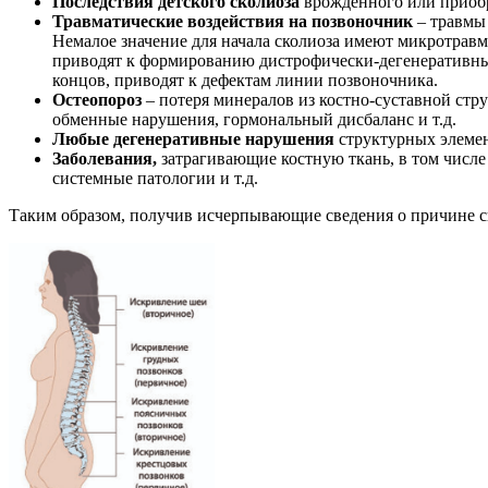
Последствия детского сколиоза
врожденного или приоб
Травматические воздействия на позвоночник
– травмы 
Немалое значение для начала сколиоза имеют микротрав
приводят к формированию дистрофически-дегенеративных 
концов, приводят к дефектам линии позвоночника.
Остеопороз
– потеря минералов из костно-суставной стр
обменные нарушения, гормональный дисбаланс и т.д.
Любые дегенеративные нарушения
структурных элемен
Заболевания,
затрагивающие костную ткань, в том числе
системные патологии и т.д.
Таким образом, получив исчерпывающие сведения о причине с