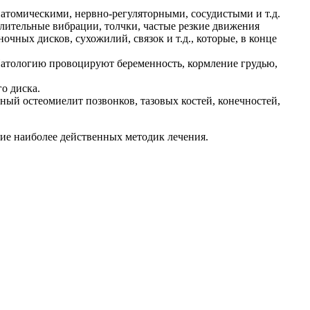
атомическими, нервно-регуляторными, сосудистыми и т.д.
лительные вибрации, толчки, частые резкие движения
ных дисков, сухожилий, связок и т.д., которые, в конце
 Патологию провоцируют беременность, кормление грудью,
о диска.
ный остеомиелит позвонков, тазовых костей, конечностей,
ие наиболее действенных методик лечения.