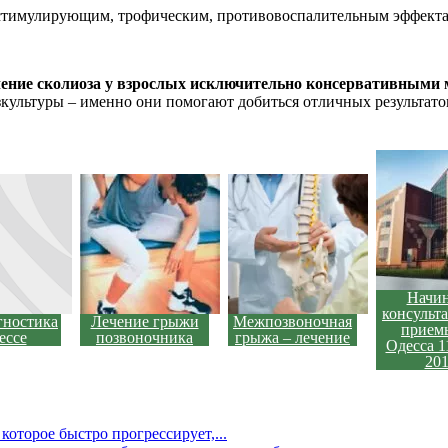
остимулирующим, трофическим, противовоспалительным эффект
чение сколиоза у взрослых исключительно консервативными 
культуры – именно они помогают добиться отличных результатов
Начи
консульт
гностика
Лечение грыжи
Межпозвоночная
приемы
ессе
позвоночника
грыжа – лечение
Одесса 1
20
которое быстро прогрессирует,...