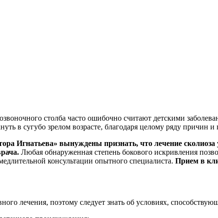
озвоночного столба часто ошибочно считают детскими заболев
кнуть в сугубо зрелом возрасте, благодаря целому ряду причин 
ора Игнатьева» вынуждены признать, что лечение сколиоза 
врача.
Любая обнаруженная степень бокового искривления позвон
амедлительной консультации опытного специалиста.
Прием в кли
ого лечения, поэтому следует знать об условиях, способствующ