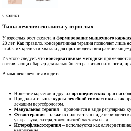
Сколиоз
Типы лечения сколиоза у взрослых
У взрослых рост скелета и
формирование мышечного каркас
20 лет. Как правило, консервативная терапия позволяет лишь
о
чтобы их крепости хватало для противодействия развивающему
Из этого следует, что
консервативные методики
применяются п
составляющих барьер для дальнейшего развития патологии, пр
В комплекс лечения входит:
Ношение корсетов и других
ортопедических
приспособл
Продолжительные
курсы лечебной гимнастики
– как пр
лечащим вертебрологом.
Мануальная терапия
– проводится в виде регулярных ку
Физиотерапия
– также используется в виде периодическ
ультразвука, лазера, токов низкой частоты и т.д.
Иглорефлексотерапия
– используется как альтернативн
напряжение.