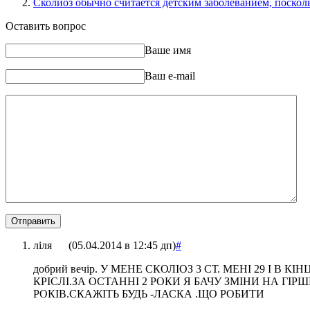
Сколиоз обычно считается детским заболеванием, поскол
Оставить вопрос
Ваше имя
Ваш e-mail
ліля
(
05.04.2014 в 12:45 дп
)
#
добрий вечір. У МЕНЕ СКОЛІОЗ 3 СТ. МЕНІ 29 І
КРІСЛІ.ЗА ОСТАННІ 2 РОКИ Я БАЧУ ЗМІНИ НА ГІ
РОКІВ.СКАЖІТЬ БУДЬ -ЛАСКА .ЩО РОБИТИ