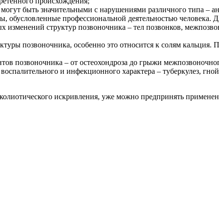
ретенного происхождения;
могут быть значительными с нарушениями различного типа – ан
мы, обусловленные профессиональной деятельностью человека. Д
изменений структур позвоночника – тел позвонков, межпозвоноч
уктуры позвоночника, особенно это относится к солям кальция.
тов позвоночника – от остеохондроза до грыжи межпозвоночног
 воспалительного и инфекционного характера – туберкулез, гной
колиотического искривления, уже можно предпринять применен